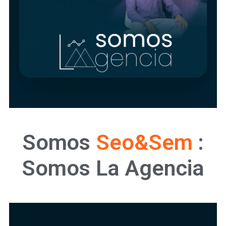
Estrategia
Somos
Seo&Sem
:
Somos La Agencia